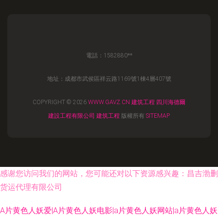
電話：1582880**
地址：成都市武侯區祥云路1169號1棟4層407號
COPYRIGHT © 2026
WWW.GAVZ.CN
建筑工程
四川海德爾
建設工程有限公司
建筑工程
版權所有
SITEMAP
感谢您访问我们的网站，您可能还对以下资源感兴趣：昌吉渤删
货运代理有限公司
A片黄色人妖爱|A片黄色人妖电影|a片黄色人妖网站|a片黄色人妖