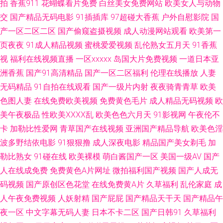
拍
香蕉911
花蝴蝶看片免费
白丝美女免费网站
欧美女人与动物
屄社区电影 超碰在线首页 成人A站 国模精品五区 老湿影院福利在线 人人Cao
交
国产精品无码电影
91插插库
97超碰大香蕉
户外自慰影院
国
产一区二区二区
国产偷窥盗摄视频
成人动漫网站观看
欧美第一
逼 日韩欧美国产17 无码人妻装修 亚洲日韩资源 91传媒合集 91在线看 97超
页夜夜
91成人精品视频
蜜桃爱爱视频
乱伦熟女五月天
91香蕉
视
福利在线视频直播
一区xxxxx
岛国大片免费视频
一道日本亚
碰草在线 www91白 国产精品25 国产久草要 九一网站直接看 青青草毛片资
洲香蕉
国产91高清精品
国产一区二区福利
伦理在线播放
人妻
无码精品
91自拍在线观看
国产一级片内射
夜夜骑青青草
欧美
源 三级国产日韩网址 无码成人影音先锋 影音先锋丝袜制服 91九色海角涩涩
色图人妻
在线免费欧美视频
免费黄色毛片
成人精品无码视频
欧
东京热淫成人专区 超碰大香蕉97 激情福利午夜 久草精品在线 欧美性色网 老
美午夜极品
性欧美ⅩⅩⅩⅩ乱
欧美色色六月天
91影视网
午夜伦不
卡
加勒比性爱网
青草国产在线视频
亚洲国产精品导航
欧美色淫
司机黄色片 欧美极品15p 三级片网站导航 都市激情伊人 老司机色狼影院 人
波多野结依电影
91狠狠撸
成人深夜电影
精品国产美女剃毛
加
勒比熟女
91碰在线
欧美裸模
萌白酱国产一区
美国一级AV
国产
妖黄色A片 日韩无码剧场 丝袜性爱aV 影视Av第一页 91视频91九色 成人依人
人在线成免费
免费黄色A片网址
微拍福利国产视频
国产人成无
码视频
国产原创区色花堂
在线免费黄A片
久草福利
乱伦家庭
成
在线 国产情侣啪啪啪 黄色视频网页 久久不射一区 免费黑丝自慰网 人人摸人
人午夜免费视频
人妖射精
国产屁屁
国产精品天干天
国产精品午
人干人人 三级片网av 亚洲AV私人影院 在线v国产 99国产9 成人超踫 国产理
夜一区
中文字幕无码人妻
日本不卡二区
国产日韩91
久草福利