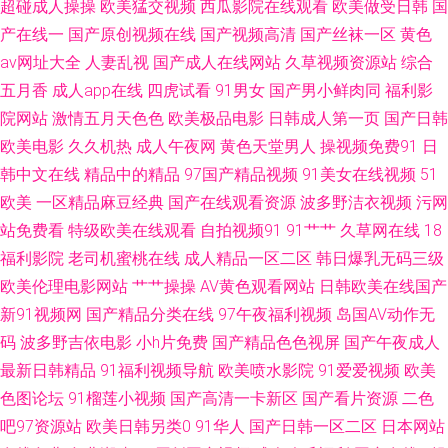
超碰成人操操
欧美猛交视频
西瓜影院在线观看
欧美做受日韩
国
热天堂精品 国产久草香蕉 蜜桃91在线 青青草AV导航 色婷婷五月中出 午夜无
产在线一
国产原创视频在线
国产视频高清
国产丝袜一区
黄色
av网址大全
人妻乱视
国产成人在线网站
久草视频资源站
综合
码影院 91精品资源 99热22 超碰碰人人妻 福利姬网址 海角乱轮 久久精品视
五月香
成人app在线
四虎试看
91男女
国产男小鲜肉同
福利影
院网站
激情五月天色色
欧美极品电影
日韩成人第一页
国产日韩
频32 人人射性爱视频 天天透天天干 亚洲成人网站 91黑丝高跟骚 www473p
欧美电影
久久机热
成人午夜网
黄色天堂男人
操视频免费91
日
韩中文在线
精品中的精品
97国产精品视频
91美女在线视频
51
豆花成人精品 黑丝黄色片 另类激情A片 人人干人人爽 少妇网站 午夜久久公
欧美
一区精品麻豆经典
国产在线观看资源
波多野洁衣视频
污网
司 自慰aaa 91伪娘在线播放 TS人妖自慰 超碰性爱 韩国AV在线青青 狼友激情
站免费看
特级欧美在线观看
自拍视频91
91艹艹
久草网在线
18
福利影院
老司机蜜桃在线
成人精品一区二区
韩日爆乳无码三级
综合国产 日本操逼片 亚洲h网站 91成年人观看 91亚洲网站 超碰九一 国产精
欧美伦理电影网站
艹艹操操
AV黄色观看网站
日韩欧美在线国产
新91视频网
国产精品分类在线
97午夜福利视频
岛国AV动作无
产国品一区 黄色上床视频 欧美桃色网 四虎激情影院 亚洲天堂午夜剧场 91桃
码
波多野吉依电影
小h片免费
国产精品色色视屏
国产午夜成人
最新日韩精品
91福利视频导航
欧美喷水影院
91爱爱视频
欧美
花福利 俺去也99 国产九一在线视频 久草福利精品 欧美国产中文高清 日韩有
色图论坛
91榴莲小视频
国产高清一卡新区
国产看片资源
二色
吧97资源站
欧美日韩另类0
91华人
国产日韩一区二区
日本网站
码视频网 宅福利导航 97资源在线 超碰在线播放97 国产毛片AA 久草色福利