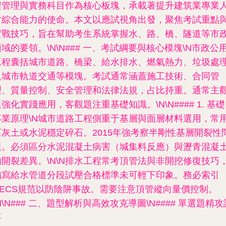
程管理與實務科目作為核心板塊，承載著提升建筑業專業
才綜合能力的使命。本文以應試視角出發，聚焦考試重點
實戰技巧，旨在幫助考生系統掌握水、路、橋、隧道等市
領域的要領。\N\N### 一、考試綱要與核心模塊\N市政公
工程囊括城市道路、橋梁、給水排水、燃氣熱力、垃圾處
及城市軌道交通等模塊。考試通常涵蓋施工技術、合同管
理、質量控制、安全管理和法律法規，占比持重。通常主
強化實踐應用，客觀題注重基礎知識。\N\N#### 1. 基礎
業原理\N
城市道路工程
側重于基層與面層材料選用，常
石灰土或水泥穩定碎石。2015年強考察半剛性基層開裂性
題。必須區分水泥混凝土病害（堿集料反應）與瀝青混凝
開裂差異。\N\N
排水工程
常考頂管法與非開挖修復技巧
編寫給水管道分段試壓合格標準未可輕下印象。務必索引
CECS規范以防陰阱事故。需要注意頂管縱向量價控制。
N\N### 二、題型解析與高效攻克導圖\N####
單選題精攻
要