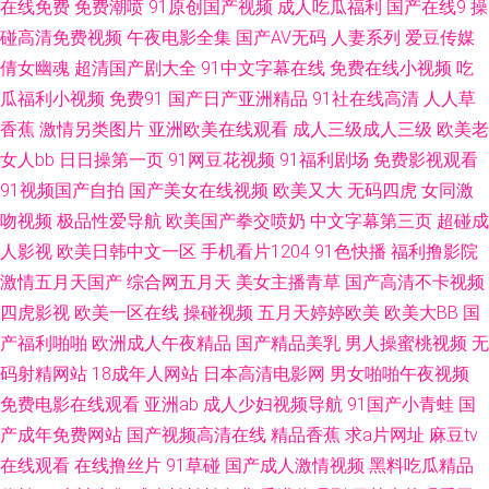
在线免费
免费潮喷
91原创国产视频
成人吃瓜福利
国产在线9
操
欧美H片在线观看 日本老司机草 四虎影院最新网址 自拍超碰超碰 草莓视频
碰高清免费视频
午夜电影全集
国产AV无码
人妻系列
爱豆传媒
倩女幽魂
超清国产剧大全
91中文字幕在线
免费在线小视频
吃
在线播放 国产唐伯虎萌白酱 男人天堂社区 日韩小视频 一本色色免费视频 91
瓜福利小视频
免费91
国产日产亚洲精品
91社在线高清
人人草
香蕉
激情另类图片
亚洲欧美在线观看
成人三级成人三级
欧美老
人妻激情视频 白丝学姐在线自慰 午夜福利图片 国产日逼免费视频 青娱乐老
女人bb
日日操第一页
91网豆花视频
91福利剧场
免费影视观看
91视频国产自拍
国产美女在线视频
欧美又大
无码四虎
女同激
司机 婷婷多水 91次元官网首页 av总站 国产色又黄视频 老湿影院香蕉 欧美
吻视频
极品性爱导航
欧美国产拳交喷奶
中文字幕第三页
超碰成
人影视
欧美日韩中文一区
手机看片1204
91色快播
福利撸影院
性福利一区 日韩字幕中文 69大伊人 AV线大香蕉 福利社av久久 激情A片影院
激情五月天国产
综合网五月天
美女主播青草
国产高清不卡视频
免费在线观看91 色图社区 亚洲酒店a片 91人人超碰欧美 俺去也99 福利成人
四虎影视
欧美一区在线
操碰视频
五月天婷婷欧美
欧美大BB
国
产福利啪啪
欧洲成人午夜精品
国产精品美乳
男人操蜜桃视频
无
网站导航 久久足交视频 人人插人人 五月麻豆传媒 91国产香蕉 超碰97资源
码射精网站
18成年人网站
日本高清电影网
男女啪啪午夜视频
免费电影在线观看
亚洲ab
成人少妇视频导航
91国产小青蛙
国
国产第113页 精品传媒 欧美日韩vv 丝袜后入91 亚洲色图 Av狠友 国产精品
产成年免费网站
国产视频高清在线
精品香蕉
求a片网址
麻豆tv
在线观看
在线撸丝片
91草碰
国产成人激情视频
黑料吃瓜精品
38 久草热线资源 欧美少妇A级片 ts伪娘性爱网 久久人妻人人草 日本人妖网