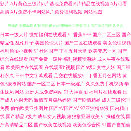
影片|A片黄色三级片|a片基地免费看|A片精品在线视频|A片可看
高清|A片免费不卡网站|A片免费福利视频
网站地图
日本一级大片
微拍福利在线观看
91香蕉APP
国产二区三区
国产
蜜臀性爱av AV无码网站导航 欧美成www 日本骚女日B 香蕉污视频 亚洲自伯
精品性
乱伦种子
美国伦理大片
国产二区在线观看
美女伦理视频
在线91免费观看 97欧美超碰 www啪啪草 大香蕉网址 国产高清网站 久草人
福利偷拍小视频
91社区国产
丁香五月天堂
欧美变态一区
国产
综合在线观看
国产免费一级片
福利视频资源站
成人午夜在线观
妻福利 美女很黄免费 日本91视频 日韩无码影城 天堂日韩欧美色 久草性爱视
看
欧美图片在线观看
在线观看h视频
国产a级0
变性人妖
国产福
利永久
日韩中文字幕观看
足交在线播放91
丁香五月色网站
黄
频 日韩乱欲影院 亚洲九1 成人永久免费观看 韩国日本色色 九一免费网站 欧
色3级抢网站
国产一区二区
日本一级婬片
久久免费手机视频
学
生妹Av网站
亚洲人成免费网站
91大神自拍
福利片在线观看
国
美00 欧美性爱激情综合 91在线视 超碰人人爱人人做 黄色毛片視頻圖片 久久
产成人内射无码
激情五月极品婷婷
国产剧情精品
成人三级伦理
免费
偷怕欧美亚州图片
国产AV国产AV
97亚洲精华液
国内精自
伊人欧洲 人妖激情 日韩成人精品网站 91微拍福利 超碰91在线看 国产精品自
线
国产精品3级片
成年女人视频
狠狠撸亚洲欧美
91操碰在线
国
拍93 青青操影院 青娱乐老司机福利 色综合蜜桃网 伊人青青 91已拍视频 肏
产高清精品二区
国产欧美在线视频
欧美色综合网
91国产自拍偷