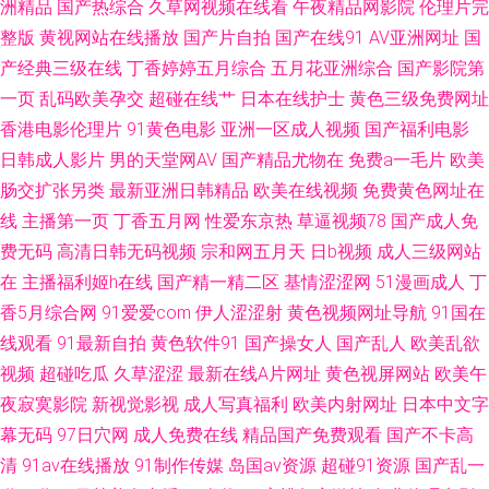
洲精品
国产热综合
久草网视频在线看
午夜精品网影院
伦理片完
整版
黄视网站在线播放
国产片自拍
国产在线91
AV亚洲网址
国
网址 国产日日夜夜 青青草91 伊人婷婷麻豆 A级韩国A网站 国内精品第一页
产经典三级在线
丁香婷婷五月综合
五月花亚洲综合
国产影院第
欧美成人香蕉网 污香蕉视频 91视频免费播放 国产AV含羞草 免费在线毛片 午
一页
乱码欧美孕交
超碰在线艹
日本在线护士
黄色三级免费网址
香港电影伦理片
91黄色电影
亚洲一区成人视频
国产福利电影
夜福利中文版 a级论理在线看 国产精品尤物91 欧美老女人 午夜福利性交 91
日韩成人影片
男的天堂网AV
国产精品尤物在
免费a一毛片
欧美
肠交扩张另类
最新亚洲日韩精品
欧美在线视频
免费黄色网址在
自都在线 国产V性交 蜜芽91中出 色宗黑人 51视频你懂得
线
主播第一页
丁香五月网
性爱东京热
草逼视频78
国产成人免
费无码
高清日韩无码视频
宗和网五月天
日b视频
成人三级网站
在
主播福利姬h在线
国产精一精二区
基情涩涩网
51漫画成人
丁
香5月综合网
91爱爱com
伊人涩涩射
黄色视频网址导航
91国在
线观看
91最新自拍
黄色软件91
国产操女人
国产乱人
欧美乱欲
视频
超碰吃瓜
久草涩涩
最新在线A片网址
黄色视屏网站
欧美午
夜寂寞影院
新视觉影视
成人写真福利
欧美内射网址
日本中文字
幕无码
97日穴网
成人免费在线
精品国产免费观看
国产不卡高
清
91av在线播放
91制作传媒
岛国av资源
超碰91资源
国产乱一