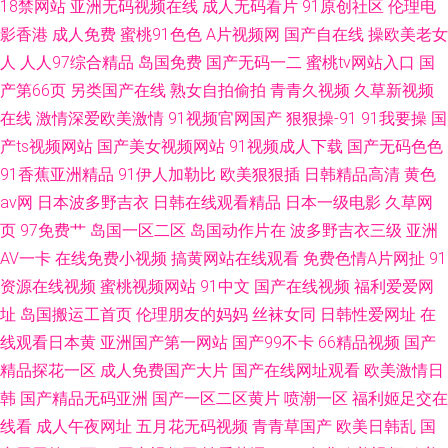
18禁网站
亚洲无码视频在线
成人无码看片
91原创社区
伦理电
影香港
成人免费
蜜桃91色色
A片视频网
国产自在线
操欧美老女
人
人人97综合精品
岛国免费
国产无码一二
蜜桃tv网站入口
国
产第66页
另类国产在线
熟女自拍偷拍
青青久视频
久草新视频
在线
激情深爱欧美激情
91视频官网国产
狠狠操-91
91我要操
国
产ts视频网站
国产美女视频网站
91视频成人下载
国产无码色色
91香蕉亚洲精品
91伊人加勒比
欧美狠狠插
日韩精品高清
黄色
av网
日本波多野吉衣
日韩在线观看精品
日本一级电影
久草网
页
97免费艹
岛国一区二区
岛国动作片在
波多野吉衣三级
亚洲
AV一卡
在线免费小视频
搞黄网站在线观看
免费色情A片网扯
91
资源在线视频
蜜桃视频网站
91中文
国产在线视频
福利爱爱网
址
岛国搬运工首页
伦理朋友的妈妈
丝袜女同
日韩性爱网址
在
线观看日本黄
亚洲国产第一网站
国产99不卡
66精品视频
国产
精品探花一区
成人免费国产大片
国产在线网址观看
欧美激情日
韩
国产精品无码亚洲
国产一区二区黄片
喷潮一区
福利姬足交在
线看
成人午夜网址
五月花无码视频
青青草国产
欧美日韩乱
国