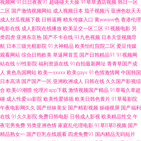
视频网
91日日夜夜91
超碰碰天天操
91草草酒店视频
韩日一区
论 玖玖偷拍网 男人天堂网AV 欧美日性 日韩欧美国产17 少妇精品一区二区
二区
国产激情视频网站
成人视频日本
茄子视频污
亚洲色欲天天
成人丝瓜视频下载
日韩逼网
精东传媒入口
黄wwww色
香港伦理
五月天成人导航 亚洲九九 伊人久久艹 91网址 av黄色成人在线 福利姬社区导
电影在线
成人影院在线播放
欧美足交一区二区
91视频电影
另
类四虎
亚洲东京热
国产不卡在线
91九色视频
日本天堂视频导
航 国产久草小视频 激情五月综合网 欧美成人草草影视 青草网在线 日本女V
航
日本三级光棍影院
91大神精品
欧美怡红院院二区
爱豆传媒
观看网站
综合日韩欧美
草逼网首页
国产日韩精品91
91视频网
素人妻 色色资源先锋影音 91叉插叉 97中文资源站 国产传媒A片大全 黄色视
站在线
69性影院
福利资源在线
91自拍最新网址
青青草国产成
屏网站 久久足交视频 女优无码导航 欧日色网 日韩黄色影院 深夜欲室导航 伊
人
黄色岛国网站
欧美一xxxxx
欧美gayv
91色情激情网
中国韩国
日本高清
国产国产一区
亚洲欧洲成人
日韩在线
久久国产影视综
人成人影片 91免费在线播放 aV狼坛 白丝内射91AV 超碰勉费人妻 国产伪娘
合
欧美69潮喷
伦理片app下载
激情视频国产精品
91草莓久草超
碰
成人性爱aa影院
欧美性爱插插
欧美日韩色黄片
91草莓影院
在线一区 激情狠狠撸五月 男人影院AV 欧美性爱tv 色婷婷a 伊人影视97 91看
午夜电影网久久
国产丝袜美女
国产精彩视频
操碰视屏
国产福利
在线
91久久影院
免费日韩电影
日韩成人影视
欧美精品性交
午
片下载 AV超碰导航 超碰2025 东京热亚洲传媒 激情综合色网 欧美女生穴 日
夜宅男免费
另类亚洲色情
家庭乱伦理电影
91草B草B视频
国产
精品熟女一
国产巨乳在线观看
四虎免费91
国内精品无码短片
韩操逼电影 亚洲女人含羞草 91黄在线观看 97午夜在线 超碰大香蕉91 东京