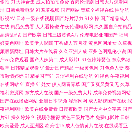
偷拍
91大神合集
成人拍拍拍免费
香港伦理剧
日韩大片观看网
站 香蕉视频在线网站 91免费看视频 福利A片500 久久精品成人黄色 日本高
址
日韩免费电影
91羞羞视频
国产网站
青草全福视在线
性导航
影视AV
日本一级在线视频
国产好片浮力
91久操
国产精品成人
清色www 亚洲3级电影 97国产在线 成人在线不卡视频 韩国操逼视频 欧美妞
在线
精品免费看
人人看操碰
午夜伦理电影网
久久国自产拍精品
高清乱码0
国产欧美
日韩三级黄色A片
伦理电影亚洲国产
福利
干网 少妇人妻影院 自慰影院 A片免费欧美视频 黄色91线上网站 欧美色网络
姬黄色网址
欧美伊人影院
丁香成人五月花
黄色网网址女
久草视
频最新网址
日韩大片在线看
久久亚洲人成
亚州色图乱伦小说
国
午夜日韩 91全国精品 超碰在线一起 韩国射无码 欧美岛国性爱 色色五月天婷
产va免费观看
国产人妖第二
成人影片h
91色婷婷瑟色
东京热狠
狠草
日韩精品观看
91最新国产精品
一级黄色网
91色色人妻
都
婷 91偷拍在线观看 国产欧美日韩性爱 老司机制服丝袜 日韩欧美亚洲成人 亚
市激情婷婷
91精品国产91
云涩福利在线导航
91视色
午夜福利
洲网站黄 美女被强 狼友电影院 日韩免费 在线观看91视频 成人黄色AⅤ网站
在线网站
91直播
91处女
伊人网青青草
国产又爽又黄又无
久草
福利资源网
东方成人在线
国产一级免费大片
成年免费视频网站
另类综合首页 超碰人人干人人 日本一道本 人人超逼逼 97人人视频 美女很黄
国产在线播放网站
亚洲日本视频
淫淫网网
成人影视国产在线
深
夜福利网址
欧美在线免费看
日夜夜欧美
国产大片中文字幕
国产
51久草在线播放 九一色色 偷拍网玖玖 超碰97福利 狼友av网站 91入口黑丝
片91
操久婷婷
91视频你懂得
黄色三级片毛片
免费电影片
日韩
欧美爱爱
成人亚洲区
欧美性16
成人色情黄片在线
在线观看亚
豆花网站免费观看 老司机黄色av 日韩久久AV网站 亚洲天堂免费视频 AV美女