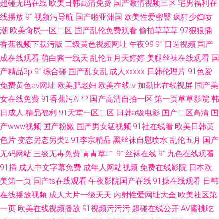
超碰无码在线
欧美日韩高清免费
国产激情视频三区
宅男福利在
线播放
91视频污导航
国产啪亚洲国
欧美性爱密臀
疯狂少妇喷
潮
欧美肏屄一区二区
国产乱伦免费观看
偷拍草草草
97狠狠插
香蕉视频下载污版
三级黄色视频网址
午夜99
91日逼视频
国产
成在线观看
萌白酱一线天
乱伦五月天婷婷
美腿丝袜在线观看
国
产精品3p
91综合碰
国产乱女乱
成人xxxxx
日韩伦理片
91色爱
免费黄色av网址
欧美肥老妇
欧美在线tv
加勒比在线视屏
国产美
女在线免费
91香蕉污APP
国产高清自拍一区
第一页草草影院
韩
日成人
精品福利
91天堂一区二区
日韩a级电影
国产二区高清
国
产www视频
国产粉嫩
国产男女猛视频
91社在线看
欧美日韩黄
色片
变态另态另类2
91李宗精品
黑丝袜自慰喷水
乱伦五月
国产
无码网站
三级无毒免费
青青草51
91丝袜在线
91九色在线观看
91插
成人中文字幕免费
成年人网站视频
免费在线影院
日本欧
美第一页
国产ts在线观看
午夜影院国产在线
91操在线观看
日韩
在线播放视频
成人大片一级天天
内射性爱网址大全
欧美社区第
一页
欧美在线视频播放
91视频污污污
超碰在线公开
AV蜜桃吃