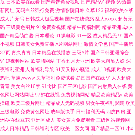
瓜
日本欧美在线看
国产精选免费视频
国产精品91视频
69热最
新网址
无码白丝强行免费
激情影院日韩
久草123
福利欧美在线
成人片无码
日韩成人极品视频
国产在线诱惑
乱人xxxxx
超黄无
码
三级黄色图片
91免费看视频
精品午夜福利网
精品亚洲成a人
国产精品萌白酱
日本理论
91操电影
91一区
成人精品无
91国产
小视频
日韩美女免费直播
A片网站网址
激情文学色
国产主播第
37页
青久青青
日本精品在线播放
三级A片
国产日韩亚洲综合
91短视频网站
欧美骚网站
丁香五月天亚洲
欧美大粗吊人妖
深
夜福利亚洲
人兽福利导航
91叉叉操小骚逼
成人18视频
欧美大
鸡吧
草逼wwww
久草福利免费试看
岛国国产在线
91人人超碰
青青
美女白丝18禁
91肏比
国产三区电影
国产内射后入在线
黄
色网址网站网址
97超在线视
免费视频网站
精品欧美精品v
欧美
操碰
欧美二级片网址
精品成人无码视频
男女午夜福利影院
欧美
三级电影
免费黄色网址
成年版快手
日韩福利无码
四虎四房
亚
洲AV在线豆花
亚洲区成人
美女黄片免费观看
三级网站视频网
成人日韩精品
日韩福利专区
欧美二区女同
国产精品一区91
小x