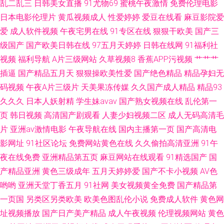
乱二乱三
日韩美女直播
91尤物69
蜜桃午夜激情
免费伦理电影
日本电影伦理片
黄瓜视频成人
性爱婷婷
爱豆在线看
麻豆影院爱
爱
成人软件视频
午夜宅男在线
91专区在线
狠狠干欧美
国产三
级国产
国产欧美日韩在线
97五月天婷婷
日韩在线网
91福利社
视频
福利导航
A片三级网站
久草视频8
香蕉APP污视频
艹艹艹
插逼
国产精品五月天
狠狠操欧美性爱
国产绝色精品
精品孕妇无
码视频
午夜A片三级片
天美果冻传媒
久久国产成人精品
精品93
久久久
日本人妖射精
学生妹avav
国产熟女视频在线
乱伦第一
页
韩日视频
高清国产剧观看
人妻少妇视频二区
成人无码高清毛
片
亚洲av激情电影
午夜导航在线
国内主播第一页
国产高清电
影网址
91社区论坛
免费网站黄色在线
久久偷拍高清亚洲
91午
夜在线免费
亚洲精品第五页
麻豆网站在线观看
91精选国产
国
产精品亚洲
黄色三级成年
五月天婷婷爱
国产不卡小视频
AV色
哟哟
亚洲天堂丁香五月
91社网
美女视频黄全免费
国产精品第
一页国
另类区另类欧美
欧美色图乱伦小说
免费成人软件
黄色网
址视频播放
国产日产美产精品
成人午夜视频
伦理视频网站
黄色