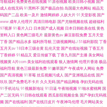
导航福利
免费黄色在线视频
91原创视频
欧美日韩小视频
国产
成人在线无码
91黑料不
国产极品自拍
岛国最大色网站
精品无
码国产二品
欧美一及片
激情网婷婷
人妖大片
91天堂影视
国产
www
成年人伦理片
高清日韩电影
国产尤物视频在线
超碰福利
97视屏
91看片入口
日本国产成人视频
日本日韩欧美在线
黄色
资料入口
黄色网三级毛片
最新黄色av
麻豆影院免费
五月天堂
丁香
国产精品水多
福利所导航
三级视频网站J
51福利影院
丁香
五月天av
18日本三级全黄
乱伦天堂
国产在线短视频
丁香五月
丁香婷婷
91精品又
爱豆传媒下载
丁香九月国产主播
美女网站
视频黄
A片com
美女福利在线观看
狼人激情网
伦理片香港
极品
福利导航
黄色三级最新免费
91嫩草国产
午夜成年人网站
免费
国产高清视频
91草莓
丝瓜视频污成人
国产亚洲视品在线
国产
玖玖
国产免费毛不卡片
久久无码
国产精品网络
孕妇无码在线
91手机论坛
91视频新地址
91日逼
午夜啪视频
91啪水蜜桃网
国
产二区无码
91日韩在线观看
西瓜影院视频全集
国产孕妇无码视
频
国产在线福利
国产在线日皮片
午夜神马伦理
毛片网站美女