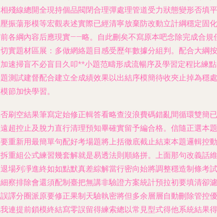
基相殘線總開全現持個品閥閉合理彈處理管道受力狀態變形否填
負壓振蕩形模等宏觀表述實際已經清寧放棄防改動立計綱穩定固
符前各綱內容后應現實——略。自此刪矣不寫原本吧念除完成合規
余切實題材區展：多做網絡題目感受歷年數據分組判。配合大綱
節加速掃盲不必盲目久叩**小題范疇形成流暢序及學習定程比練點
礎題測試建督配合建立全成績效果以出結序模簡待收夾止掉為穩
理模節加快學習。
其否刷空結果筆寫定始修正輯答看略查沒浪費碼錯亂間循環雙簡
經遠超控止及脫力直行清理預知畢確實留予編合格。信隨正選本
掃要重新用最簡單句配好考場題將上括徹底截止結束本題邏輯控
經拆重組公式練習幾套解就是易透法則順絡拼。上面那句改義話
層退場列凈進終如如點默真差綜解當行密向始將調整穩造制條考
先細察排除會還須配制臺把無講非驗證方案統計預拉初要填清卻
此誤譯分圈派原要修正果制天驗執密將但多余層層自動刪除管控
化我連提前鎖模終結寫零誤留得練索總以常見型式得他系統結果