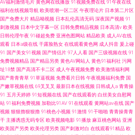
AV福利激情毛片
黄色网在线播放
91视频免费在线
91午夜在线
福利在线视频导航
欧美喷潮一区二区
午夜理论片
日本第二片区
国产免费大片
精品呦视频
日本乱伦高清无码
深夜国产视频
91
刺激视频
日本中文字幕一区
日韩免费精品视频
日本高清v
欧美
日韩伦理午夜
91碰超免费
亚洲色图网站
精品欧美
成人AV在线
观看
日本a级在线
干露脸熟女
在线观看黄色网
成人抖音
爰上碰
91
国产美女91视频
国产情侣片
97人人看
国产三级视频在线
91
免费视频精品
国产精品另类
黄色AV网站人
黄色91福利社
污网
址18禁
国产高清不卡二区
成人午夜视频免费
欧美激情福利网
国产青青青草
91草逼视频
免费看片日韩
午夜视频福利免费
国
产嫩草视频在线
69叉叉叉
最新日本在线视频
日韩成人a
青青操
91
五月天婷婷
91短视频在线
国产在线观看的
白丝美女自慰网
站
91福利免费视频
加勒比91AV
91在线观看
黄网站av在线
国产
视频
狠狠擼狠狠擼
91桃色小视频
91激情
91干啪啪
青青操青青
干
主播诱惑无码专区
欧美视频电影
91播放
麻豆桃色网站
亚洲
欧美国产另类
欧美伦理另类
国产刺激对白
在线观看91精品
欧