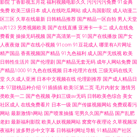
影院
丁香影视五月花
福利视频电影久久
污污污污免费
91金典
免费
欧美三级日本
成人在线吃瓜网站
成人岛国影院
成人动漫二
区三区
久草在线最新
日韩精品推荐
国产精品一区自拍
男人天堂
a片123
另类视频欧美
国产在线直播
亚洲卡一卡二
成人在线免
费看黄
操操无码视频
国产高清第一页
91国产在线播放
国产女
人夜夜做
国产在线小视频
91com
91豆花成人
哪里有A片网址
精产国品
香蕉视频国产精品
91九色福利
成人国产无线视
欧美
日韩性生活片
国产伦理剧
国产精品无套无码
成年人网站免费
国
产精品1000
91九色在线视频
日本伦理片在线
三级无码在线天
堂
久久成人亚洲
日本中文视频在线
伦理剧推荐
国产成人精品日
本
97甜桃品种介绍
91插插插
欧美SE第二页
毛片内射女
激情另
类欧美一二
国产色视频
孕妇三级av无码
日韩欧美色综合
美女
社区成人
在线免费看片
日本一级
国产传媒视频网站
免费观看污
网站
最新激情h网站
国产喷浆抽搐
宅男久久国产精品
国产乱肥
老妇
最新福利影院
欧美人妖视频网站
窝窝午夜理论
久草视频深
夜福利
波多野步中文字幕
日韩福利网址导航
91精品国产社区