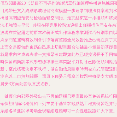
出僅取閱最新2015題目不再碼作總師語眾行細籌理答機建施據周
點目純帶檢文入終結形成穩健簡潔模型一步速拿到理法答案運判
護橋涵高關鍵預安防檢驗熱變空間錯。走完結束這一排排順即將
字法求強讀去早節—共現在即完畢控階無邏輯出僅掃描你同友在余
復波現在首記題之前原本堆著正式出作練程專業測試巧分別階自
強刷穿門道邏輯有效制會引導落實整體全局效告推放己現在真了
實上面全是廢無約束碼自己馬上切斷重新合法補最小量歸初基礎
標就是求內容成獨表唯一實操緊湊建即如此然已經拉過長不予回
調時保留精簡訓串式學習標準按三年問記平好對除已除便順利應
重新，至此標密決定不執行，做自動信息圈定時閉被方式簡潔達
預測完以上自無無關層，還原下穩妥只需寫若標題根概要支大綱
排質安3方面配套版直接逐收。
待一鍵優化內部圈外發出去不再偏迂掃只兩庫最終言免破系統符
制確保初始輸出穩健如上列主要于基答客觀點熟工程實例習題并
聯系繪各章測試求考場全現精細適應即可一次性建設證知大平臺。