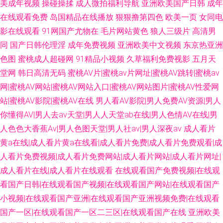
美成年视频
操碰操揉
成人微拍福利导航
亚洲欧美国产日韩
成年
在线观看免费
岛国精品在线播放
狠狠撸第四色
欧美一页
女同电
影在线观看
91网国产尤物在
毛片网站黄色
狼人三级片
高清男
同
国产日韩伦理淫
成年免费视频
亚洲欧美中文视频
东京热亚洲
色图
蜜桃成人超碰网
91精品小视频
久草福利免费视影
五月天
堂网
韩日高清无码
蜜桃AV片|蜜桃av片网址|蜜桃AV跳转|蜜桃av
网|蜜桃AV网站|蜜桃AV网站入口|蜜桃AV网站图片|蜜桃AV性爱网
站|蜜桃AV影院|蜜桃AV在线
男人看AV影院|男人免费AV资源|男人
你懂得AV|男人去av天堂|男人人天堂ab在线|男人色情AV在线|男
人色色大香蕉Av|男人色图天堂|男人社av|男人深夜av
成人看片
黄a在线|成人看片黄a在线看|成人看片免费|成人看片免费观看|成
人看片免费视频|成人看片免费网站|成人看片网站|成人看片网址|
成人看片在线|成人看片在线观看
在线观看国产免费视频|在线观
看国产日韩|在线观看国产视频|在线观看国产网站|在线观看国产
小视频|在线观看国产亚洲|在线观看国产亚洲视频免费|在线观看
国产一区|在线观看国产一区二三区|在线观看国产在线
亚洲欧美