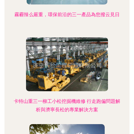
霧霾辣么嚴重，環保前沿的三一產品為您撥云見日
卡特山重三一柳工小松挖掘機維修 行走跑偏問題解
析與濟寧長松的專業解決方案