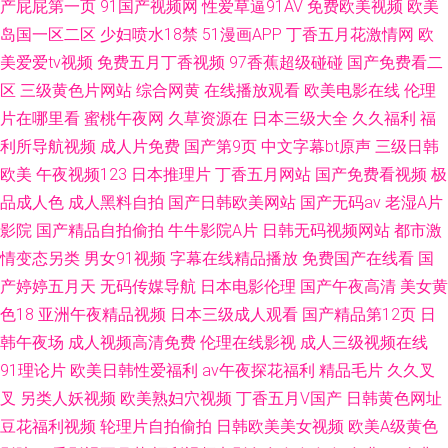
产屁屁第一页
91国产视频网
性爱草逼91AV
免费欧美视频
欧美
岛国一区二区
少妇喷水18禁
51漫画APP
丁香五月花激情网
欧
美爱爱tv视频
免费五月丁香视频
97香蕉超级碰碰
国产免费看二
区
三级黄色片网站
综合网黄
在线播放观看
欧美电影在线
伦理
片在哪里看
蜜桃午夜网
久草资源在
日本三级大全
久久福利
福
利所导航视频
成人片免费
国产第9页
中文字幕bt原声
三级日韩
欧美
午夜视频123
日本推理片
丁香五月网站
国产免费看视频
极
品成人色
成人黑料自拍
国产日韩欧美网站
国产无码av
老湿A片
影院
国产精品自拍偷拍
牛牛影院A片
日韩无码视频网站
都市激
情变态另类
男女91视频
字幕在线精品播放
免费国产在线看
国
产婷婷五月天
无码传媒导航
日本电影伦理
国产午夜高清
美女黄
色18
亚洲午夜精品视频
日本三级成人观看
国产精品第12页
日
韩午夜场
成人视频高清免费
伦理在线影视
成人三级视频在线
91理论片
欧美日韩性爱福利
av午夜探花福利
精品毛片
久久叉
叉
另类人妖视频
欧美熟妇穴视频
丁香五月V国产
日韩黄色网址
豆花福利视频
轮理片自拍偷拍
日韩欧美美女视频
欧美A级黄色